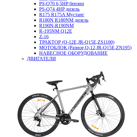
PS-Q70 6,5HP бензин
PS-Q74 4HP дизель
R175 R175A Мустанг
R180N R180NM дизель
R190N-R190NM
R-195NM Q12E
Z-16
ТРАКТОР (Q-12E,JR-Q15E,ZS1100)
МОТОБЛОК (Разное,Q-12,JR-Q15E,ZN195)
НАВЕСНОЕ ОБОРУДОВАНИЕ
ДВИГАТЕЛИ