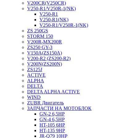
V200CR(V250CR)
V250-R1/V250R-1(NK)
V250-R1
V250-R1(NK)
V250-R1/V250R-1(NK)
ZS 250GS
STORM 150
V200R-MX200R
ZS250 GY-3
V150A(ZS150A)
V200-R2 (ZS200-R2)
V200N(ZS200N)
ZS125J
ACTIVE
ALPHA
DELTA
DELTA ALPHA ACTIVE
WIND
ZUBR Двигатель
ЗАПЧАСТИ НА МОТОБЛОК
GN-2 6,5HP
GN-4 6,5HP
HT-105 6HP
HT-135 9HP
JR-Q79 10HP