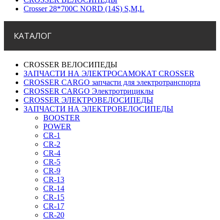
Crosser 28*700С NORD (14S) S,M,L
КАТАЛОГ
CROSSER ВЕЛОСИПЕДЫ
ЗАПЧАСТИ НА ЭЛЕКТРОСАМОКАТ CROSSER
CROSSER CARGO запчасти для электротранспорта
CROSSER CARGO Электротрициклы
CROSSER ЭЛЕКТРОВЕЛОСИПЕДЫ
ЗАПЧАСТИ НА ЭЛЕКТРОВЕЛОСИПЕДЫ
BOOSTER
POWER
CR-1
CR-2
CR-4
CR-5
CR-9
CR-13
CR-14
CR-15
CR-17
CR-20