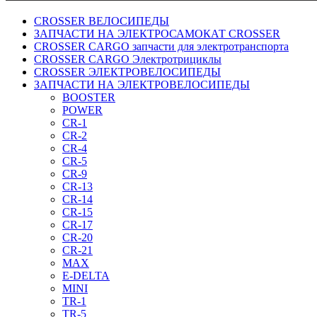
CROSSER ВЕЛОСИПЕДЫ
ЗАПЧАСТИ НА ЭЛЕКТРОСАМОКАТ CROSSER
CROSSER CARGO запчасти для электротранспорта
CROSSER CARGO Электротрициклы
CROSSER ЭЛЕКТРОВЕЛОСИПЕДЫ
ЗАПЧАСТИ НА ЭЛЕКТРОВЕЛОСИПЕДЫ
BOOSTER
POWER
CR-1
CR-2
CR-4
CR-5
CR-9
CR-13
CR-14
CR-15
CR-17
CR-20
CR-21
MAX
E-DELTA
MINI
TR-1
TR-5