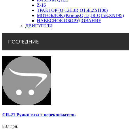
Z-16
ТРАКТОР (Q-12E,JR-Q15E,ZS1100)
МОТОБЛОК (Разное,Q-12,JR-Q15E,ZN195)
НАВЕСНОЕ ОБОРУДОВАНИЕ
ДВИГАТЕЛИ
ПОСЛЕДНИЕ
CR-21 Ручки газа + переключатель
837 грн.