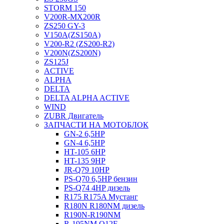
STORM 150
V200R-MX200R
ZS250 GY-3
V150A(ZS150A)
V200-R2 (ZS200-R2)
V200N(ZS200N)
ZS125J
ACTIVE
ALPHA
DELTA
DELTA ALPHA ACTIVE
WIND
ZUBR Двигатель
ЗАПЧАСТИ НА МОТОБЛОК
GN-2 6,5HP
GN-4 6,5HP
HT-105 6HP
HT-135 9HP
JR-Q79 10HP
PS-Q70 6,5HP бензин
PS-Q74 4HP дизель
R175 R175A Мустанг
R180N R180NM дизель
R190N-R190NM
R-195NM Q12E