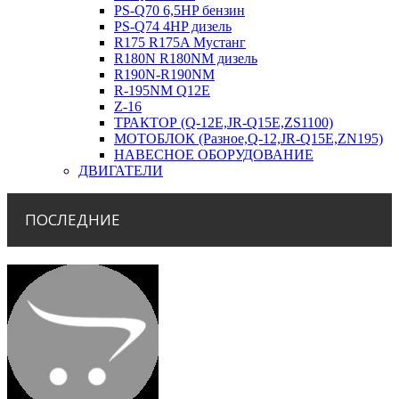
PS-Q70 6,5HP бензин
PS-Q74 4HP дизель
R175 R175A Мустанг
R180N R180NM дизель
R190N-R190NM
R-195NM Q12E
Z-16
ТРАКТОР (Q-12E,JR-Q15E,ZS1100)
МОТОБЛОК (Разное,Q-12,JR-Q15E,ZN195)
НАВЕСНОЕ ОБОРУДОВАНИЕ
ДВИГАТЕЛИ
ПОСЛЕДНИЕ