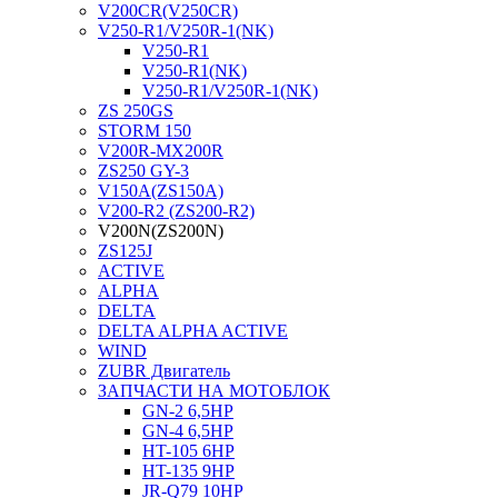
V200CR(V250CR)
V250-R1/V250R-1(NK)
V250-R1
V250-R1(NK)
V250-R1/V250R-1(NK)
ZS 250GS
STORM 150
V200R-MX200R
ZS250 GY-3
V150A(ZS150A)
V200-R2 (ZS200-R2)
V200N(ZS200N)
ZS125J
ACTIVE
ALPHA
DELTA
DELTA ALPHA ACTIVE
WIND
ZUBR Двигатель
ЗАПЧАСТИ НА МОТОБЛОК
GN-2 6,5HP
GN-4 6,5HP
HT-105 6HP
HT-135 9HP
JR-Q79 10HP