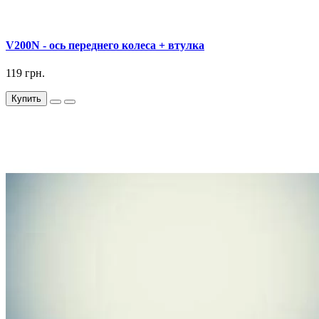
V200N - ось переднего колеса + втулка
119 грн.
Купить