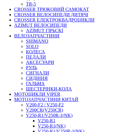
TR-5
CROSSER ТРЮКОВИЙ САМОКАТ
CROSSER ВЕЛОСИПЕДИ ДИТЯЧІ
CROSSER ЕЛЕКТРОКВАДРОЦИКЛИ
AZIMUT ВЕЛОСИПЕДИ
AZIMUT ГІРЬСКІ
ВЕЛОЗАПЧАСТИНИ
SHIMANO
SOLO
КОЛЕСА
ПЕДАЛИ
АКСЕСУАРИ
РУЛЬ
СИГНАЛИ
СИДІННЯ
ГАЛЬМА
ШЕСТЕРІНКИ-КОЛА
МОТОЦИКЛИ VIPER
МОТОЗАПЧАСТИНИ КИТАЙ
V200-F2 / V250-F2
V200CR(V250CR)
V250-R1/V250R-1(NK)
V250-R1
V250-R1(NK)
V250-R1/V250R-1(NK)