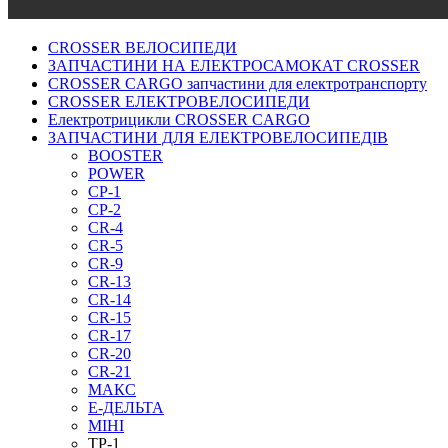
CROSSER ВЕЛОСИПЕДИ
ЗАПЧАСТИНИ НА ЕЛЕКТРОСАМОКАТ CROSSER
CROSSER CARGO запчастини для електротранспорту
CROSSER ЕЛЕКТРОВЕЛОСИПЕДИ
Електротрицикли CROSSER CARGO
ЗАПЧАСТИНИ ДЛЯ ЕЛЕКТРОВЕЛОСИПЕДІВ
BOOSTER
POWER
СР-1
CР-2
CR-4
CR-5
CR-9
CR-13
CR-14
CR-15
CR-17
CR-20
CR-21
МАКС
Е-ДЕЛЬТА
МІНІ
ТР-1