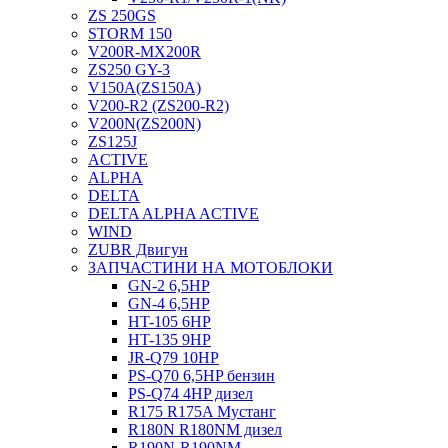
ZS 250GS
STORM 150
V200R-MX200R
ZS250 GY-3
V150A(ZS150A)
V200-R2 (ZS200-R2)
V200N(ZS200N)
ZS125J
ACTIVE
ALPHA
DELTA
DELTA ALPHA ACTIVE
WIND
ZUBR Двигун
ЗАПЧАСТИНИ НА МОТОБЛОКИ
GN-2 6,5HP
GN-4 6,5HP
HT-105 6HP
HT-135 9HP
JR-Q79 10HP
PS-Q70 6,5HP бензин
PS-Q74 4HP дизел
R175 R175A Мустанг
R180N R180NM дизел
R190N-R190NM