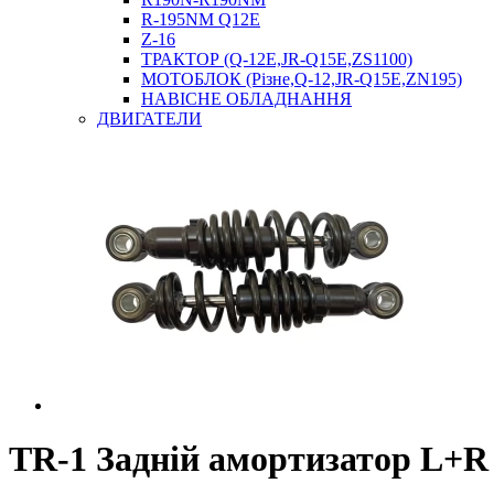
R-195NM Q12E
Z-16
ТРАКТОР (Q-12E,JR-Q15E,ZS1100)
МОТОБЛОК (Різне,Q-12,JR-Q15E,ZN195)
НАВІСНЕ ОБЛАДНАННЯ
ДВИГАТЕЛИ
TR-1 Задній амортизатор L+R