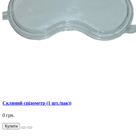
Скляний спідометр (1 шт./пак))
0 грн.
Купити