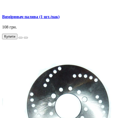
Вимірювач палива (1 шт./пак)
108 грн.
Купити