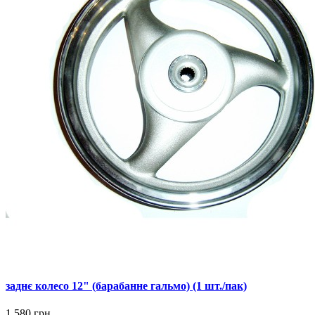
заднє колесо 12" (барабанне гальмо) (1 шт./пак)
1 580 грн.