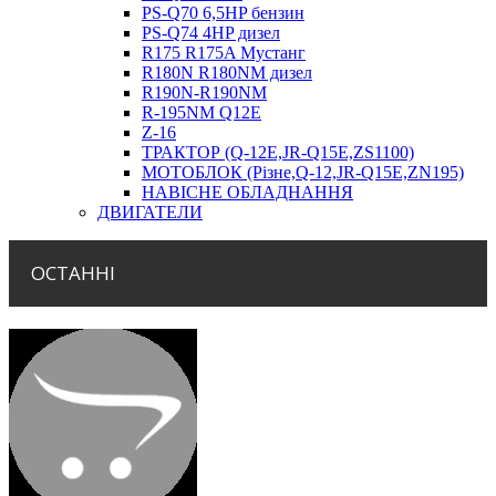
PS-Q70 6,5HP бензин
PS-Q74 4HP дизел
R175 R175A Мустанг
R180N R180NM дизел
R190N-R190NM
R-195NM Q12E
Z-16
ТРАКТОР (Q-12E,JR-Q15E,ZS1100)
МОТОБЛОК (Різне,Q-12,JR-Q15E,ZN195)
НАВІСНЕ ОБЛАДНАННЯ
ДВИГАТЕЛИ
ОСТАННІ