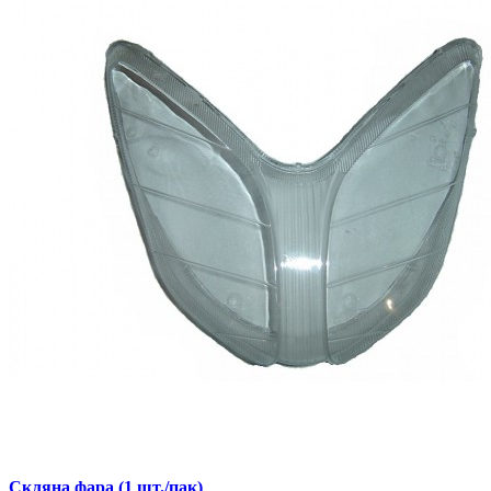
Скляна фара (1 шт./пак)