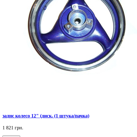
заднє колесо 12" (диск. (1 штука/пачка)
1 821 грн.