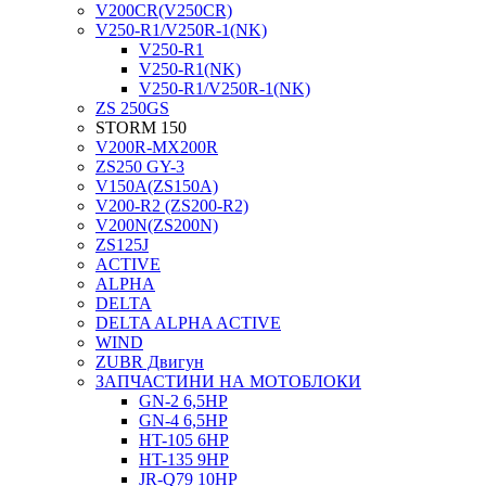
V200CR(V250CR)
V250-R1/V250R-1(NK)
V250-R1
V250-R1(NK)
V250-R1/V250R-1(NK)
ZS 250GS
STORM 150
V200R-MX200R
ZS250 GY-3
V150A(ZS150A)
V200-R2 (ZS200-R2)
V200N(ZS200N)
ZS125J
ACTIVE
ALPHA
DELTA
DELTA ALPHA ACTIVE
WIND
ZUBR Двигун
ЗАПЧАСТИНИ НА МОТОБЛОКИ
GN-2 6,5HP
GN-4 6,5HP
HT-105 6HP
HT-135 9HP
JR-Q79 10HP