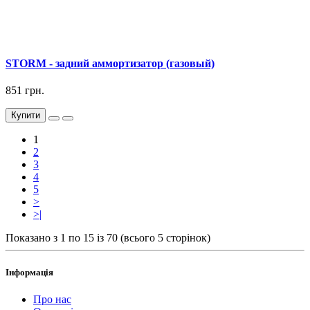
STORM - задний аммортизатор (газовый)
851 грн.
Купити
1
2
3
4
5
>
>|
Показано з 1 по 15 із 70 (всього 5 сторінок)
Інформація
Про нас