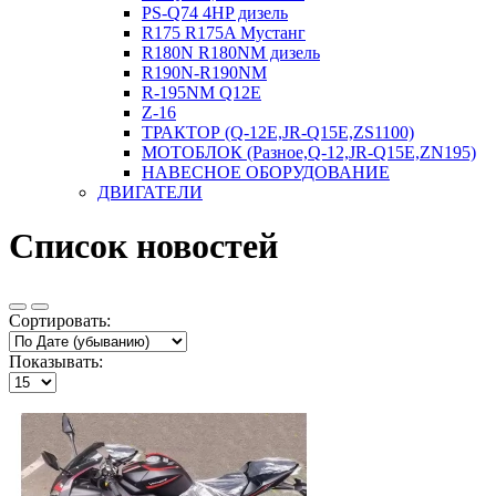
PS-Q74 4HP дизель
R175 R175A Мустанг
R180N R180NM дизель
R190N-R190NM
R-195NM Q12E
Z-16
ТРАКТОР (Q-12E,JR-Q15E,ZS1100)
МОТОБЛОК (Разное,Q-12,JR-Q15E,ZN195)
НАВЕСНОЕ ОБОРУДОВАНИЕ
ДВИГАТЕЛИ
Список новостей
Сортировать:
Показывать: