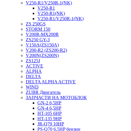
V250-R1/V250R-1(NK)
V250-R1
V250-R1(NK)
V250-R1/V250R-1(NK)
ZS 250GS
STORM 150
V200R-MX200R
ZS250 GY-3
V150A(ZS150A)
V200-R2 (ZS200-R2)
V200N(ZS200N)
ZS125J
ACTIVE
ALPHA
DELTA
DELTA ALPHA ACTIVE
WIND
ZUBR Двигатель
ЗАПЧАСТИ НА МОТОБЛОК
GN-2 6,5HP
GN-4 6,5HP
HT-105 6HP
HT-135 9HP
JR-Q79 10HP
PS-Q70 6,5HP бензин